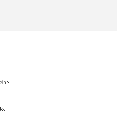
eine
do.