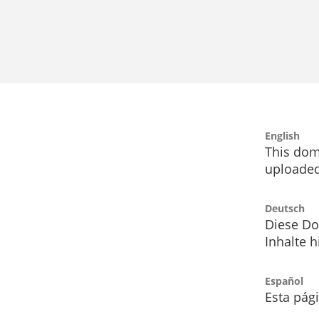
English
This dom
uploaded
Deutsch
Diese Do
Inhalte h
Español
Esta pág