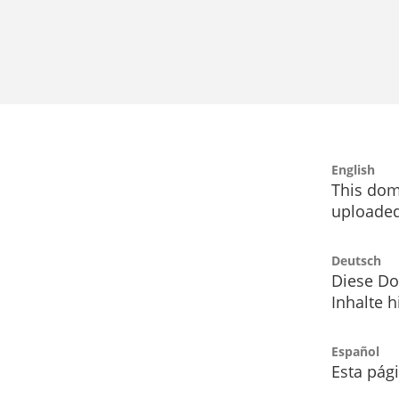
English
This dom
uploaded
Deutsch
Diese Do
Inhalte h
Español
Esta pág