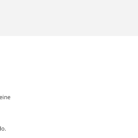
eine
do.