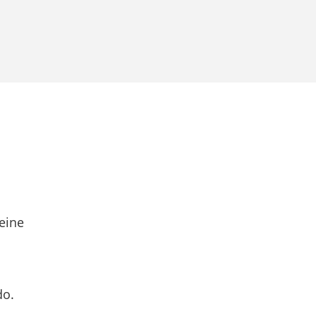
eine
do.