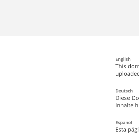
English
This dom
uploaded
Deutsch
Diese Do
Inhalte h
Español
Esta pág