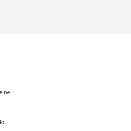
eine
do.