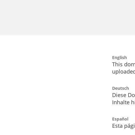
English
This dom
uploaded
Deutsch
Diese Do
Inhalte h
Español
Esta pág