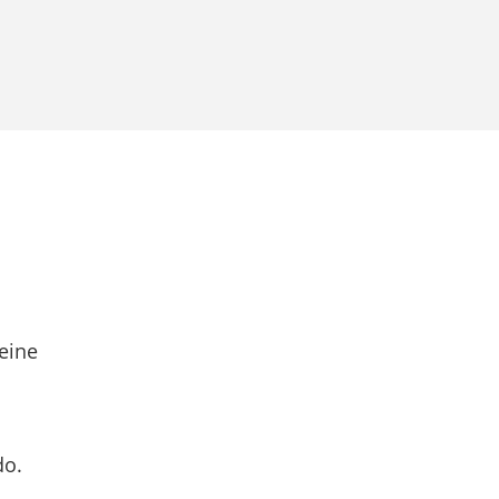
eine
do.