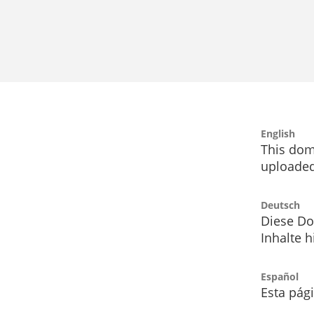
English
This dom
uploaded
Deutsch
Diese Do
Inhalte h
Español
Esta pág